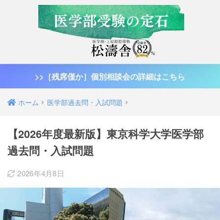
>>［残席僅か］個別相談会の詳細はこちら
ホーム
医学部過去問・入試問題
【2026年度最新版】東京科学大学医学部
過去問・入試問題
2026年4月8日