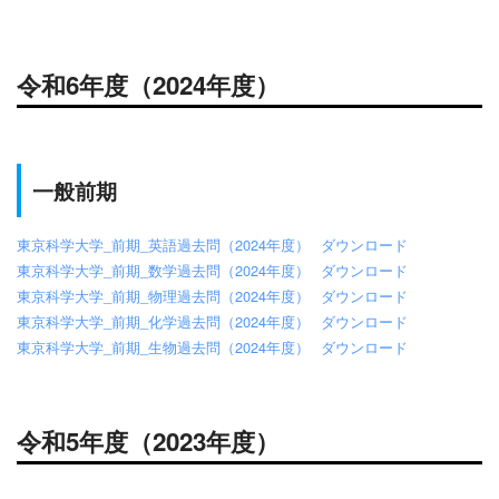
令和6年度（2024年度）
一般前期
東京科学大学_前期_英語過去問（2024年度）
ダウンロード
東京科学大学_前期_数学過去問（2024年度）
ダウンロード
東京科学大学_前期_物理過去問（2024年度）
ダウンロード
東京科学大学_前期_化学過去問（2024年度）
ダウンロード
東京科学大学_前期_生物過去問（2024年度）
ダウンロード
令和5年度（2023年度）