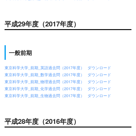
平成29年度（2017年度）
一般前期
東京科学大学_前期_英語過去問（2017年度）
ダウンロード
東京科学大学_前期_数学過去問（2017年度）
ダウンロード
東京科学大学_前期_物理過去問（2017年度）
ダウンロード
東京科学大学_前期_化学過去問（2017年度）
ダウンロード
東京科学大学_前期_生物過去問（2017年度）
ダウンロード
平成28年度（2016年度）