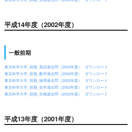
平成14年度（2002年度）
一般前期
東京科学大学_前期_英語過去問（2002年度）
ダウンロード
東京科学大学_前期_数学過去問（2002年度）
ダウンロード
東京科学大学_前期_物理過去問（2002年度）
ダウンロード
東京科学大学_前期_化学過去問（2002年度）
ダウンロード
東京科学大学_前期_生物過去問（2002年度）
ダウンロード
平成13年度（2001年度）