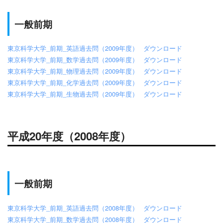
一般前期
東京科学大学_前期_英語過去問（2009年度）
ダウンロード
東京科学大学_前期_数学過去問（2009年度）
ダウンロード
東京科学大学_前期_物理過去問（2009年度）
ダウンロード
東京科学大学_前期_化学過去問（2009年度）
ダウンロード
東京科学大学_前期_生物過去問（2009年度）
ダウンロード
平成20年度（2008年度）
一般前期
東京科学大学_前期_英語過去問（2008年度）
ダウンロード
東京科学大学_前期_数学過去問（2008年度）
ダウンロード