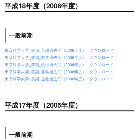
平成18年度（2006年度）
一般前期
東京科学大学_前期_英語過去問（2006年度）
ダウンロード
東京科学大学_前期_数学過去問（2006年度）
ダウンロード
東京科学大学_前期_物理過去問（2006年度）
ダウンロード
東京科学大学_前期_化学過去問（2006年度）
ダウンロード
東京科学大学_前期_生物過去問（2006年度）
ダウンロード
平成17年度（2005年度）
一般前期