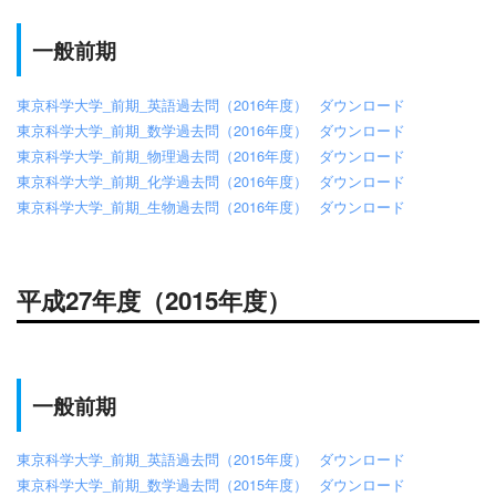
一般前期
東京科学大学_前期_英語過去問（2016年度）
ダウンロード
東京科学大学_前期_数学過去問（2016年度）
ダウンロード
東京科学大学_前期_物理過去問（2016年度）
ダウンロード
東京科学大学_前期_化学過去問（2016年度）
ダウンロード
東京科学大学_前期_生物過去問（2016年度）
ダウンロード
平成27年度（2015年度）
一般前期
東京科学大学_前期_英語過去問（2015年度）
ダウンロード
東京科学大学_前期_数学過去問（2015年度）
ダウンロード