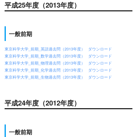
平成25年度（2013年度）
一般前期
東京科学大学_前期_英語過去問（2013年度）
ダウンロード
東京科学大学_前期_数学過去問（2013年度）
ダウンロード
東京科学大学_前期_物理過去問（2013年度）
ダウンロード
東京科学大学_前期_化学過去問（2013年度）
ダウンロード
東京科学大学_前期_生物過去問（2013年度）
ダウンロード
平成24年度（2012年度）
一般前期