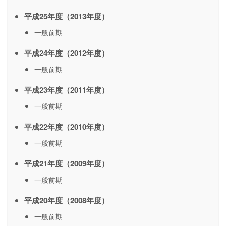
平成25年度（2013年度）
一般前期
平成24年度（2012年度）
一般前期
平成23年度（2011年度）
一般前期
平成22年度（2010年度）
一般前期
平成21年度（2009年度）
一般前期
平成20年度（2008年度）
一般前期