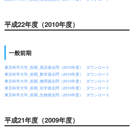
平成22年度（2010年度）
一般前期
東京科学大学_前期_英語過去問（2010年度）
ダウンロード
東京科学大学_前期_数学過去問（2010年度）
ダウンロード
東京科学大学_前期_物理過去問（2010年度）
ダウンロード
東京科学大学_前期_化学過去問（2010年度）
ダウンロード
東京科学大学_前期_生物過去問（2010年度）
ダウンロード
平成21年度（2009年度）