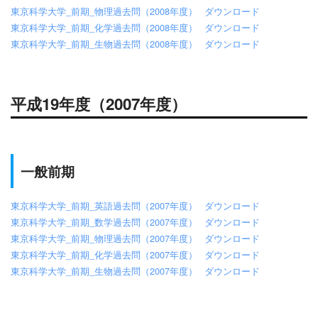
東京科学大学_前期_物理過去問（2008年度）
ダウンロード
東京科学大学_前期_化学過去問（2008年度）
ダウンロード
東京科学大学_前期_生物過去問（2008年度）
ダウンロード
平成19年度（2007年度）
一般前期
東京科学大学_前期_英語過去問（2007年度）
ダウンロード
東京科学大学_前期_数学過去問（2007年度）
ダウンロード
東京科学大学_前期_物理過去問（2007年度）
ダウンロード
東京科学大学_前期_化学過去問（2007年度）
ダウンロード
東京科学大学_前期_生物過去問（2007年度）
ダウンロード