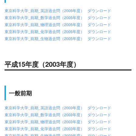
東京科学大学_前期_英語過去問（2005年度）
ダウンロード
東京科学大学_前期_数学過去問（2005年度）
ダウンロード
東京科学大学_前期_物理過去問（2005年度）
ダウンロード
東京科学大学_前期_化学過去問（2005年度）
ダウンロード
東京科学大学_前期_生物過去問（2005年度）
ダウンロード
平成15年度（2003年度）
一般前期
東京科学大学_前期_英語過去問（2003年度）
ダウンロード
東京科学大学_前期_数学過去問（2003年度）
ダウンロード
東京科学大学_前期_物理過去問（2003年度）
ダウンロード
東京科学大学_前期_化学過去問（2003年度）
ダウンロード
東京科学大学_前期_生物過去問（2003年度）
ダウンロード