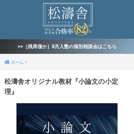
>>［残席僅か］8月入塾の個別相談会はこちら
ホーム
松濤舎オリジナル教材『小論文の小定
理』