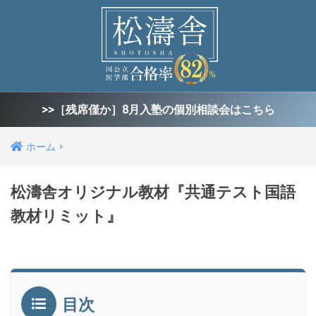
>>［残席僅か］8月入塾の個別相談会はこちら
ホーム
松濤舎オリジナル教材『共通テスト国語
教材リミット』
目次