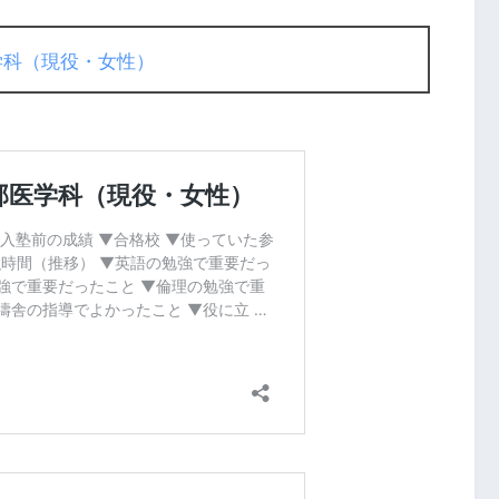
学科（現役・女性）