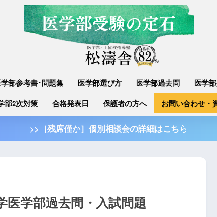
医学部参考書･問題集
医学部選び方
医学部過去問
医学部
学部2次対策
合格発表日
保護者の方へ
お問い合わせ・
>>［残席僅か］個別相談会の詳細はこちら
大学医学部過去問・入試問題