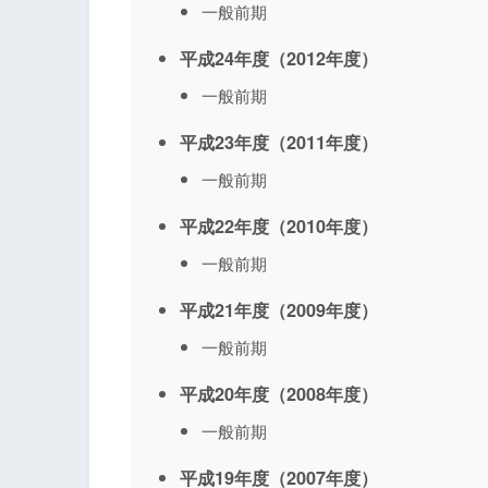
一般前期
平成24年度（2012年度）
一般前期
平成23年度（2011年度）
一般前期
平成22年度（2010年度）
一般前期
平成21年度（2009年度）
一般前期
平成20年度（2008年度）
一般前期
平成19年度（2007年度）