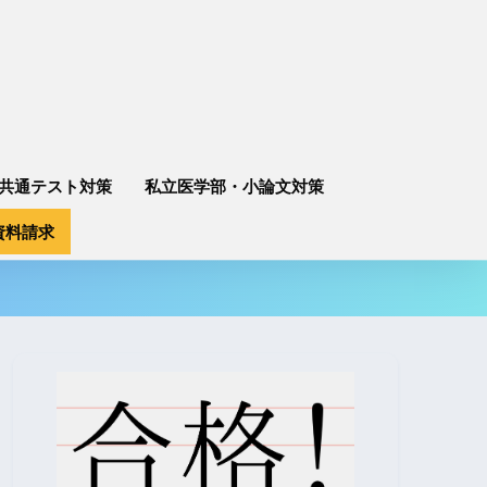
共通テスト対策
私立医学部・小論文対策
資料請求