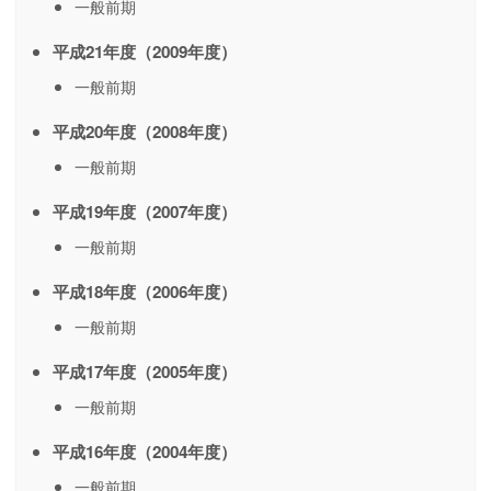
一般前期
平成21年度（2009年度）
一般前期
平成20年度（2008年度）
一般前期
平成19年度（2007年度）
一般前期
平成18年度（2006年度）
一般前期
平成17年度（2005年度）
一般前期
平成16年度（2004年度）
一般前期