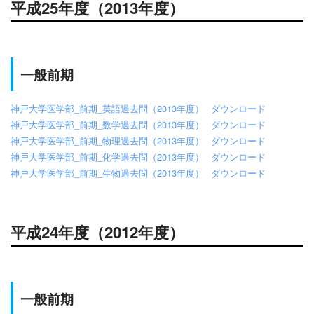
平成25年度（2013年度）
一般前期
神戸大学医学部_前期_英語過去問（2013年度）
ダウンロード
神戸大学医学部_前期_数学過去問（2013年度）
ダウンロード
神戸大学医学部_前期_物理過去問（2013年度）
ダウンロード
神戸大学医学部_前期_化学過去問（2013年度）
ダウンロード
神戸大学医学部_前期_生物過去問（2013年度）
ダウンロード
平成24年度（2012年度）
一般前期