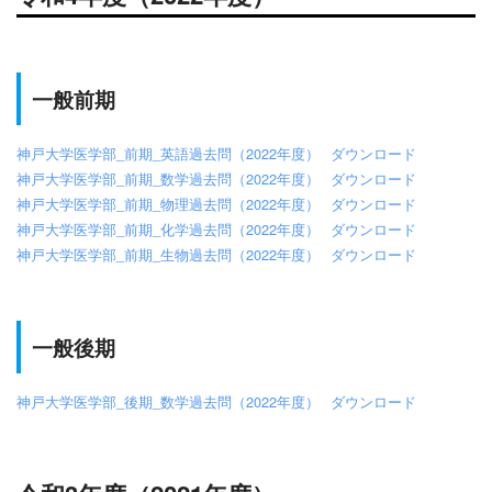
一般前期
神戸大学医学部_前期_英語過去問（2022年度）
ダウンロード
神戸大学医学部_前期_数学過去問（2022年度）
ダウンロード
神戸大学医学部_前期_物理過去問（2022年度）
ダウンロード
神戸大学医学部_前期_化学過去問（2022年度）
ダウンロード
神戸大学医学部_前期_生物過去問（2022年度）
ダウンロード
一般後期
神戸大学医学部_後期_数学過去問（2022年度）
ダウンロード