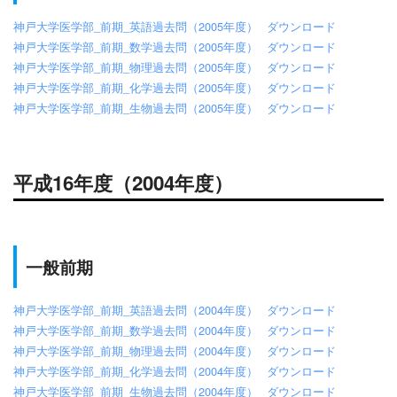
神戸大学医学部_前期_英語過去問（2005年度）
ダウンロード
神戸大学医学部_前期_数学過去問（2005年度）
ダウンロード
神戸大学医学部_前期_物理過去問（2005年度）
ダウンロード
神戸大学医学部_前期_化学過去問（2005年度）
ダウンロード
神戸大学医学部_前期_生物過去問（2005年度）
ダウンロード
平成16年度（2004年度）
一般前期
神戸大学医学部_前期_英語過去問（2004年度）
ダウンロード
神戸大学医学部_前期_数学過去問（2004年度）
ダウンロード
神戸大学医学部_前期_物理過去問（2004年度）
ダウンロード
神戸大学医学部_前期_化学過去問（2004年度）
ダウンロード
神戸大学医学部_前期_生物過去問（2004年度）
ダウンロード