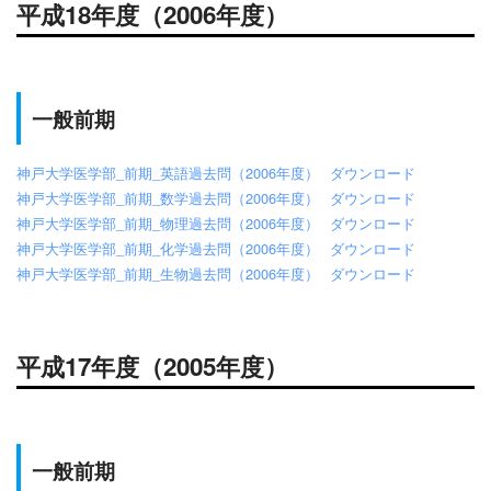
平成18年度（2006年度）
一般前期
神戸大学医学部_前期_英語過去問（2006年度）
ダウンロード
神戸大学医学部_前期_数学過去問（2006年度）
ダウンロード
神戸大学医学部_前期_物理過去問（2006年度）
ダウンロード
神戸大学医学部_前期_化学過去問（2006年度）
ダウンロード
神戸大学医学部_前期_生物過去問（2006年度）
ダウンロード
平成17年度（2005年度）
一般前期