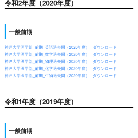
令和2年度（2020年度）
一般前期
神戸大学医学部_前期_英語過去問（2020年度）
ダウンロード
神戸大学医学部_前期_数学過去問（2020年度）
ダウンロード
神戸大学医学部_前期_物理過去問（2020年度）
ダウンロード
神戸大学医学部_前期_化学過去問（2020年度）
ダウンロード
神戸大学医学部_前期_生物過去問（2020年度）
ダウンロード
令和1年度（2019年度）
一般前期