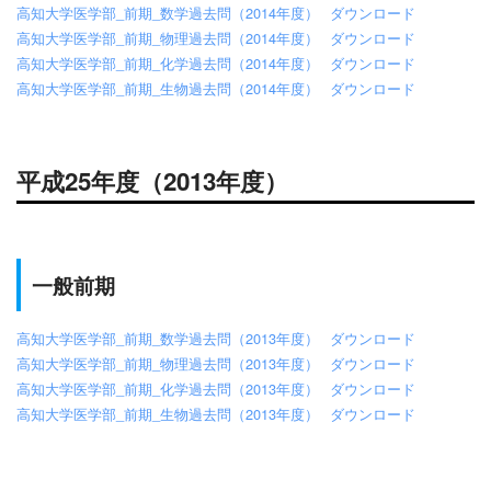
高知大学医学部_前期_数学過去問（2014年度）
ダウンロード
高知大学医学部_前期_物理過去問（2014年度）
ダウンロード
高知大学医学部_前期_化学過去問（2014年度）
ダウンロード
高知大学医学部_前期_生物過去問（2014年度）
ダウンロード
平成25年度（2013年度）
一般前期
高知大学医学部_前期_数学過去問（2013年度）
ダウンロード
高知大学医学部_前期_物理過去問（2013年度）
ダウンロード
高知大学医学部_前期_化学過去問（2013年度）
ダウンロード
高知大学医学部_前期_生物過去問（2013年度）
ダウンロード