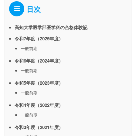
目次
高知大学医学部医学科の合格体験記
令和7年度（2025年度）
一般前期
令和6年度（2024年度）
一般前期
令和5年度（2023年度）
一般前期
令和4年度（2022年度）
一般前期
令和3年度（2021年度）