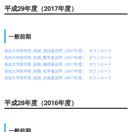
平成29年度（2017年度）
一般前期
高知大学医学部_前期_英語過去問（2017年度）
ダウンロード
高知大学医学部_前期_数学過去問（2017年度）
ダウンロード
高知大学医学部_前期_物理過去問（2017年度）
ダウンロード
高知大学医学部_前期_化学過去問（2017年度）
ダウンロード
高知大学医学部_前期_生物過去問（2017年度）
ダウンロード
平成28年度（2016年度）
一般前期