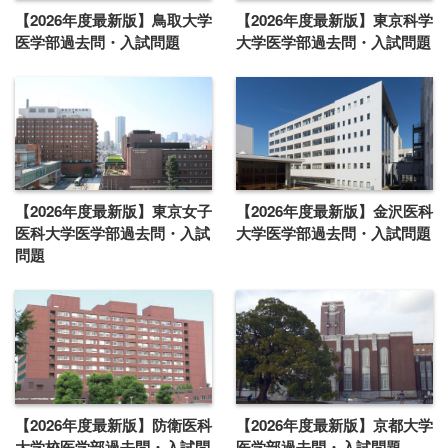
【2026年度最新版】鳥取大学
【2026年度最新版】東京科学
医学部過去問・入試問題
大学医学部過去問・入試問題
【2026年度最新版】東京女子
【2026年度最新版】金沢医科
医科大学医学部過去問・入試
大学医学部過去問・入試問題
問題
【2026年度最新版】防衛医科
【2026年度最新版】京都大学
大学校医学部過去問・入試問
医学部過去問・入試問題