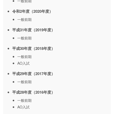
一般前期
令和2年度（2020年度）
一般前期
平成31年度（2019年度）
一般前期
平成30年度（2018年度）
一般前期
AO入試
平成29年度（2017年度）
一般前期
平成28年度（2016年度）
一般前期
AO入試