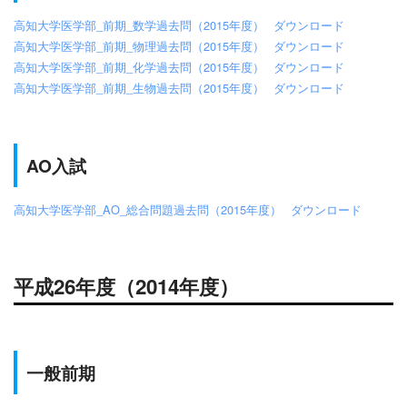
高知大学医学部_前期_数学過去問（2015年度）
ダウンロード
高知大学医学部_前期_物理過去問（2015年度）
ダウンロード
高知大学医学部_前期_化学過去問（2015年度）
ダウンロード
高知大学医学部_前期_生物過去問（2015年度）
ダウンロード
AO入試
高知大学医学部_AO_総合問題過去問（2015年度）
ダウンロード
平成26年度（2014年度）
一般前期