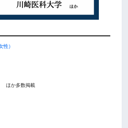
女性）
）
ほか多数掲載
）