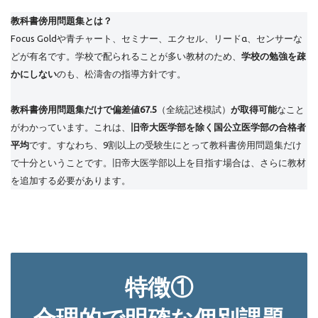
教科書傍用問題集とは？
Focus Goldや青チャート、セミナー、エクセル、リードα、センサーな
どが有名です。学校で配られることが多い教材のため、
学校の勉強を疎
かにしない
のも、松濤舎の指導方針です。
教科書傍用問題集だけで偏差値67.5
（全統記述模試）
が取得可能
なこと
がわかっています。これは、
旧帝大医学部を除く国公立医学部の合格者
平均
です。すなわち、9割以上の受験生にとって教科書傍用問題集だけ
で十分ということです。旧帝大医学部以上を目指す場合は、さらに教材
を追加する必要があります。
特徴
①