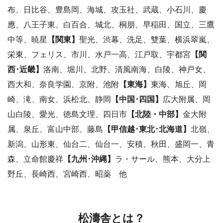
布、日比谷、豊島岡、海城、攻玉社、武蔵、小石川、慶
應、八王子東、白百合、城北、桐朋、早稲田、国立、三鷹
中等、暁星
【関東】
聖光、渋幕、洗足、雙葉、横浜翠嵐、
栄東、フェリス、市川、水戸一高、江戸取、宇都宮
【関
西･近畿】
洛南、堀川、北野、清風南海、白陵、神戸女、
西大和、奈良学園、京附、池附
【東海】
東海、旭丘、岡
崎、滝、南女、浜松北、静岡
【中国･四国】
広大附属、岡
山白陵、愛光、徳島文理、四日市
【北陸・中部】
金大附
属、泉丘、富山中部、藤島
【甲信越･東北･北海道】
北嶺、
新潟、山形東、仙台二、仙台一、安積、秋田、盛岡一、青
森、立命館慶祥
【九州･沖縄】
ラ・サール、熊本、大分上
野丘、長崎西、宮崎西、昭薬 他
松濤舎とは？