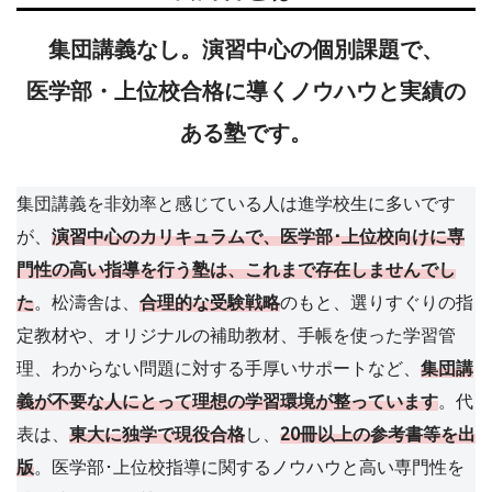
集団講義なし
。演習中心の個別課題で、
医学部・上位校合格に導くノウハウと実績の
ある塾です。
集団講義を非効率と感じている人は進学校生に多いです
が、
演習中心のカリキュラムで、医学部･上位校向けに専
門性の高い指導を行う塾は、これまで存在しませんでし
た
。松濤舎は、
合理的な受験戦略
のもと、選りすぐりの指
定教材や、オリジナルの補助教材、手帳を使った学習管
理、わからない問題に対する手厚いサポートなど、
集団講
義が不要な人にとって理想の学習環境が整っています
。代
表は、
東大に独学で現役合格
し、
20冊以上の参考書等を出
版
。医学部･上位校指導に関するノウハウと高い専門性を