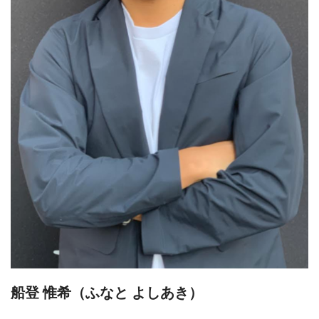
船登 惟希（ふなと よしあき）