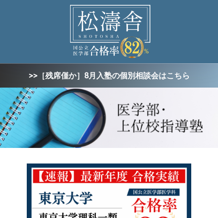
>>［残席僅か］8月入塾の個別相談会はこちら