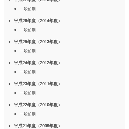
一般前期
平成26年度（2014年度）
一般前期
平成25年度（2013年度）
一般前期
平成24年度（2012年度）
一般前期
平成23年度（2011年度）
一般前期
平成22年度（2010年度）
一般前期
平成21年度（2009年度）