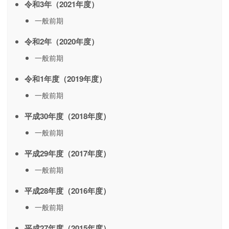
令和3年（2021年度）
一般前期
令和2年（2020年度）
一般前期
令和1年度（2019年度）
一般前期
平成30年度（2018年度）
一般前期
平成29年度（2017年度）
一般前期
平成28年度（2016年度）
一般前期
平成27年度（2015年度）