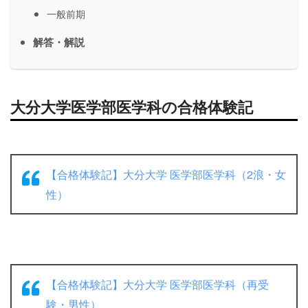
一般前期
解答・解説
大分大学医学部医学科の合格体験記
【合格体験記】大分大学 医学部医学科（2浪・女
性）
【合格体験記】大分大学 医学部医学科（再受
験・男性）