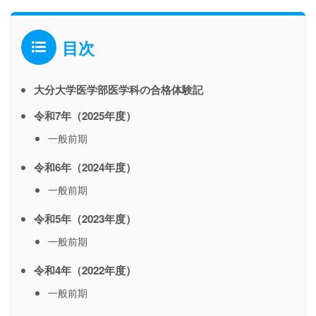
目次
大分大学医学部医学科の合格体験記
令和7年（2025年度）
一般前期
令和6年（2024年度）
一般前期
令和5年（2023年度）
一般前期
令和4年（2022年度）
一般前期