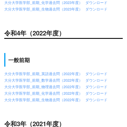
大分大学医学部_前期_化学過去問（2023年度）
ダウンロード
大分大学医学部_前期_生物過去問（2023年度）
ダウンロード
令和4年（2022年度）
一般前期
大分大学医学部_前期_英語過去問（2022年度）
ダウンロード
大分大学医学部_前期_数学過去問（2022年度）
ダウンロード
大分大学医学部_前期_物理過去問（2022年度）
ダウンロード
大分大学医学部_前期_化学過去問（2022年度）
ダウンロード
大分大学医学部_前期_生物過去問（2022年度）
ダウンロード
令和3年（2021年度）