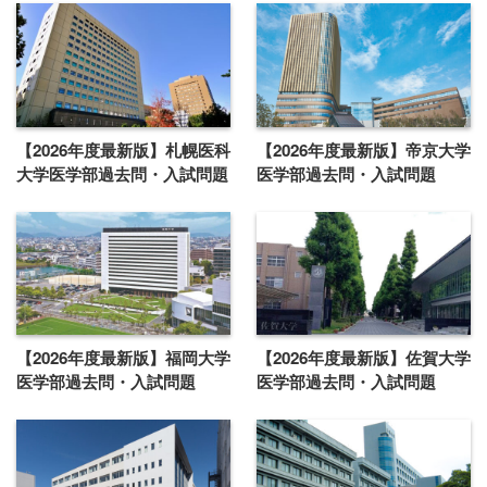
【2026年度最新版】札幌医科
【2026年度最新版】帝京大学
大学医学部過去問・入試問題
医学部過去問・入試問題
【2026年度最新版】福岡大学
【2026年度最新版】佐賀大学
医学部過去問・入試問題
医学部過去問・入試問題