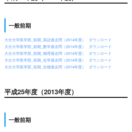
一般前期
大分大学医学部_前期_英語過去問（2014年度）
ダウンロード
大分大学医学部_前期_数学過去問（2014年度）
ダウンロード
大分大学医学部_前期_物理過去問（2014年度）
ダウンロード
大分大学医学部_前期_化学過去問（2014年度）
ダウンロード
大分大学医学部_前期_生物過去問（2014年度）
ダウンロード
平成25年度（2013年度）
一般前期