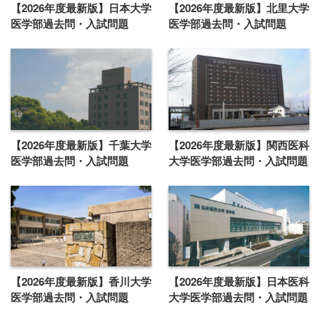
【2026年度最新版】日本大学
【2026年度最新版】北里大学
医学部過去問・入試問題
医学部過去問・入試問題
【2026年度最新版】千葉大学
【2026年度最新版】関西医科
医学部過去問・入試問題
大学医学部過去問・入試問題
【2026年度最新版】香川大学
【2026年度最新版】日本医科
医学部過去問・入試問題
大学医学部過去問・入試問題