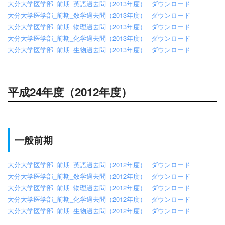
大分大学医学部_前期_英語過去問（2013年度）
ダウンロード
大分大学医学部_前期_数学過去問（2013年度）
ダウンロード
大分大学医学部_前期_物理過去問（2013年度）
ダウンロード
大分大学医学部_前期_化学過去問（2013年度）
ダウンロード
大分大学医学部_前期_生物過去問（2013年度）
ダウンロード
平成24年度（2012年度）
一般前期
大分大学医学部_前期_英語過去問（2012年度）
ダウンロード
大分大学医学部_前期_数学過去問（2012年度）
ダウンロード
大分大学医学部_前期_物理過去問（2012年度）
ダウンロード
大分大学医学部_前期_化学過去問（2012年度）
ダウンロード
大分大学医学部_前期_生物過去問（2012年度）
ダウンロード