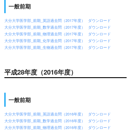
一般前期
大分大学医学部_前期_英語過去問（2017年度）
ダウンロード
大分大学医学部_前期_数学過去問（2017年度）
ダウンロード
大分大学医学部_前期_物理過去問（2017年度）
ダウンロード
大分大学医学部_前期_化学過去問（2017年度）
ダウンロード
大分大学医学部_前期_生物過去問（2017年度）
ダウンロード
平成28年度（2016年度）
一般前期
大分大学医学部_前期_英語過去問（2016年度）
ダウンロード
大分大学医学部_前期_数学過去問（2016年度）
ダウンロード
大分大学医学部_前期_物理過去問（2016年度）
ダウンロード