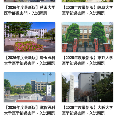
【2026年度最新版】秋田大学
【2026年度最新版】岐阜大学
医学部過去問・入試問題
医学部過去問・入試問題
【2026年度最新版】埼玉医科
【2026年度最新版】東邦大学
大学医学部過去問・入試問題
医学部過去問・入試問題
【2026年度最新版】滋賀医科
【2026年度最新版】大阪大学
大学医学部過去問・入試問題
医学部過去問・入試問題