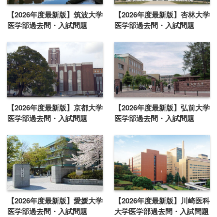
【2026年度最新版】筑波大学
【2026年度最新版】杏林大学
医学部過去問・入試問題
医学部過去問・入試問題
【2026年度最新版】京都大学
【2026年度最新版】弘前大学
医学部過去問・入試問題
医学部過去問・入試問題
【2026年度最新版】愛媛大学
【2026年度最新版】川崎医科
医学部過去問・入試問題
大学医学部過去問・入試問題