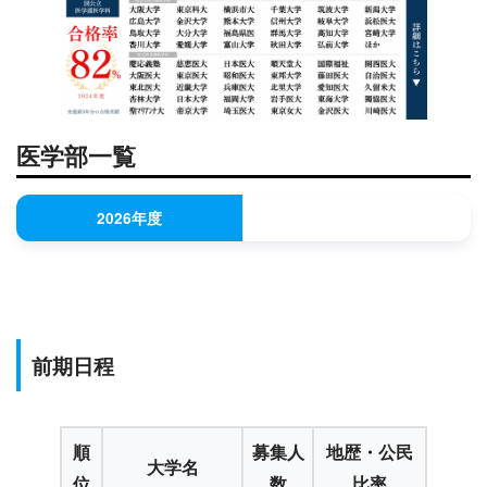
医学部一覧
2026年度
前期日程
順
募集人
地歴・公民
大学名
位
数
比率