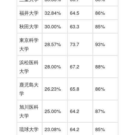
福井大学
32.84%
64.5
86%
秋田大学
30.00%
63.3
85%
東京科学
28.57%
73.7
93%
大学
浜松医科
28.00%
67.2
88%
大学
鹿児島大
26.23%
65.8
86%
学
旭川医科
25.00%
64.2
87%
大学
琉球大学
23.08%
64.2
85%