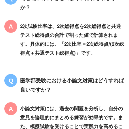
か？
2次試験比率は、2次総得点を2次総得点と共通
テスト総得点の合計で割った値で計算されま
す。具体的には、「2次比率＝2次総得点/(2次総
得点＋共通テスト総得点)」です。
医学部受験における小論文対策はどうすれば
良いですか？
小論文対策には、過去の問題を分析し、自分の
意見を論理的にまとめる練習が効果的です。ま
た、模擬試験を受けることで実践力を高めるこ