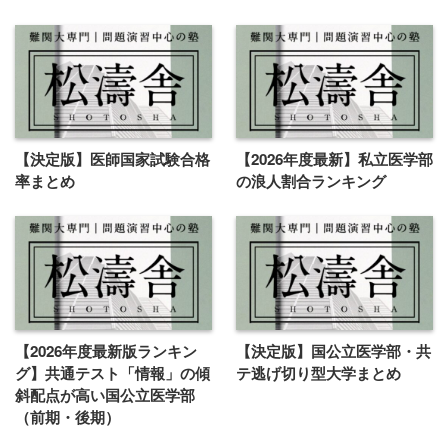
【決定版】医師国家試験合格
【2026年度最新】私立医学部
率まとめ
の浪人割合ランキング
【2026年度最新版ランキン
【決定版】国公立医学部・共
グ】共通テスト「情報」の傾
テ逃げ切り型大学まとめ
斜配点が高い国公立医学部
（前期・後期）