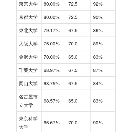
東京大学
80.00%
72.5
92%
京都大学
80.00%
72.5
90%
東北大学
79.17%
67.5
86%
大阪大学
75.00%
70.0
89%
金沢大学
70.00%
65.0
83%
千葉大学
68.97%
67.5
87%
岡山大学
68.75%
67.5
84%
名古屋市
68.57%
65.0
83%
立大学
東京科学
66.67%
70.0
90%
大学