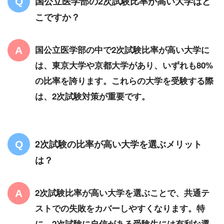
国公立医学部の2次試験比率が高い大学はど
こですか？
国公立医学部の中で2次試験比率が高い大学に
は、東京大学や京都大学があり、いずれも80%
の比率を誇ります。これらの大学を受験する際
は、2次試験対策が重要です。
2次試験の比率が高い大学を選ぶメリット
は？
2次試験比率が高い大学を選ぶことで、共通テ
ストでの失敗をカバーしやすくなります。特
に、2次試験に自信がある受験生には有利な選