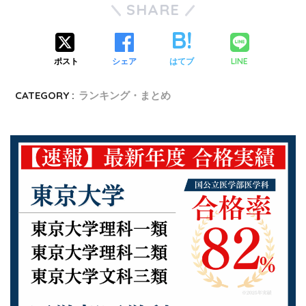
SHARE
ポスト
シェア
はてブ
LINE
CATEGORY :
ランキング・まとめ