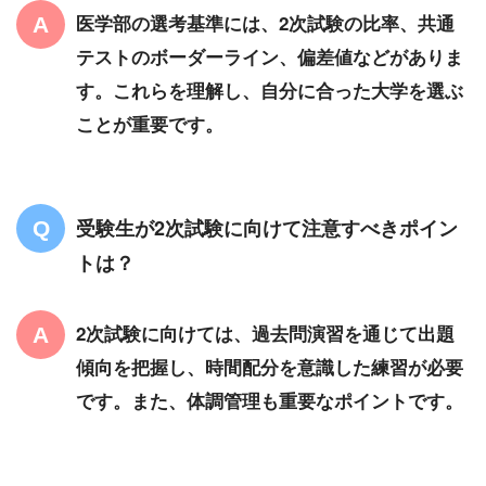
医学部の選考基準には、2次試験の比率、共通
テストのボーダーライン、偏差値などがありま
す。これらを理解し、自分に合った大学を選ぶ
ことが重要です。
受験生が2次試験に向けて注意すべきポイン
トは？
2次試験に向けては、過去問演習を通じて出題
傾向を把握し、時間配分を意識した練習が必要
です。また、体調管理も重要なポイントです。