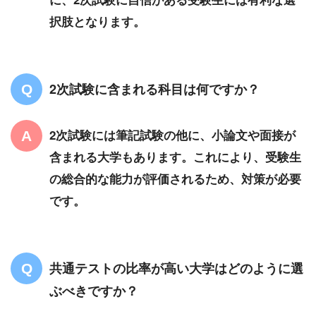
択肢となります。
2次試験に含まれる科目は何ですか？
2次試験には筆記試験の他に、小論文や面接が
含まれる大学もあります。これにより、受験生
の総合的な能力が評価されるため、対策が必要
です。
共通テストの比率が高い大学はどのように選
ぶべきですか？