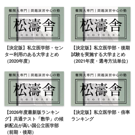
【決定版】私立医学部・セン
【決定版】私立医学部・後期
ター利用のある大学まとめ
試験を実施する大学まとめ
（2020年度）
（2021年度・選考方法単位）
【2026年度最新版ランキン
【決定版】私立医学部・倍率
グ】共通テスト「数学」の傾
ランキング
斜配点が高い国公立医学部
（前期・後期）