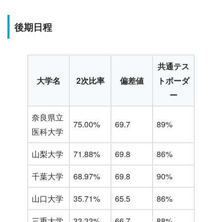
後期日程
共通テス
大学名
2次比率
偏差値
トボーダ
ー
奈良県立
75.00%
69.7
89%
医科大学
山梨大学
71.88%
69.8
86%
千葉大学
68.97%
69.8
90%
山口大学
35.71%
65.5
86%
三重大学
33.33%
66.7
88%