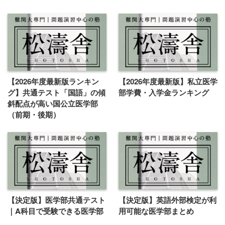
【2026年度最新版ランキン
【2026年度最新版】私立医学
グ】共通テスト「国語」の傾
部学費・入学金ランキング
斜配点が高い国公立医学部
（前期・後期）
【決定版】医学部共通テスト
【決定版】英語外部検定が利
｜A科目で受験できる医学部
用可能な医学部まとめ