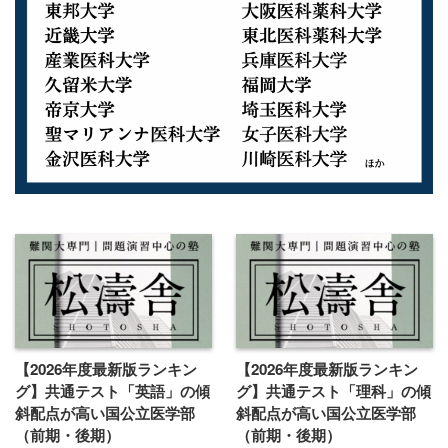
【2026年度最新版ランキン
【2026年度最新版ランキン
グ】共通テスト「英語」の傾
グ】共通テスト「理科」の傾
斜配点が高い国公立医学部
斜配点が高い国公立医学部
（前期・後期）
（前期・後期）