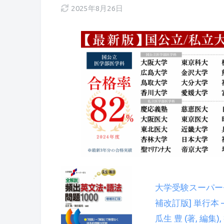
2025年8月26日
大学受験スーパーゼ
補改訂版] 単行本 – 
瓜生 豊 (著, 編集),