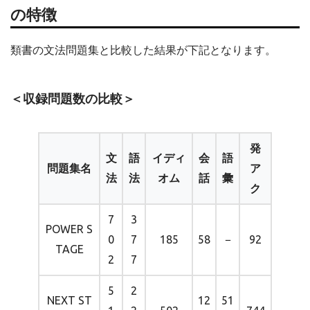
の特徴
類書の文法問題集と比較した結果が下記となります。
＜収録問題数の比較＞
発
文
語
イディ
会
語
問題集名
ア
法
法
オム
話
彙
ク
7
3
POWER S
0
7
185
58
−
92
TAGE
2
7
5
2
NEXT ST
12
51