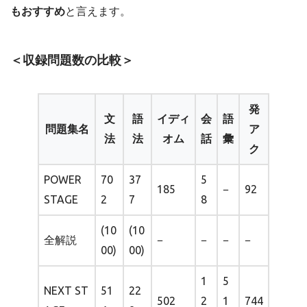
もおすすめ
と言えます。
＜収録問題数の比較＞
発
文
語
イディ
会
語
問題集名
ア
法
法
オム
話
彙
ク
POWER
70
37
5
185
−
92
STAGE
2
7
8
(10
(10
全解説
−
−
−
−
00)
00)
1
5
NEXT ST
51
22
502
2
1
744