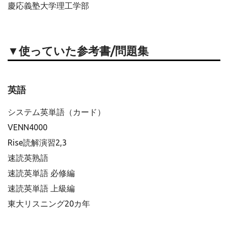
慶応義塾大学理工学部
▼使っていた参考書/問題集
英語
システム英単語（カード）
VENN4000
Rise読解演習2,3
速読英熟語
速読英単語 必修編
速読英単語 上級編
東大リスニング20カ年