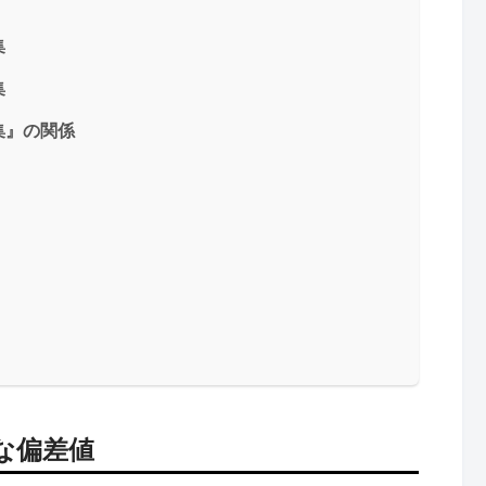
集
集
集』の関係
な偏差値