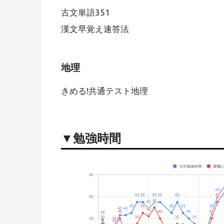
古文単語351
漢文早覚え速答法
地理
きめる!共通テスト地理
▼勉強時間