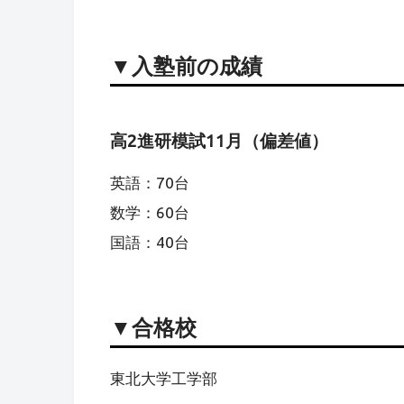
▼
入塾前の成績
高2進研模試11月（偏差値）
英語：70台
数学：60台
国語：40台
▼合格校
東北大学工学部