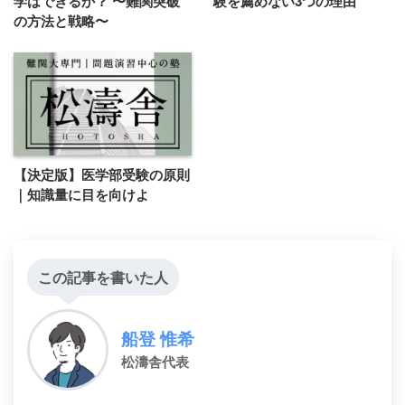
学はできるか？ 〜難関突破
験を薦めない3つの理由
の方法と戦略〜
【決定版】医学部受験の原則
｜知識量に目を向けよ
この記事を書いた人
船登 惟希
松濤舎代表