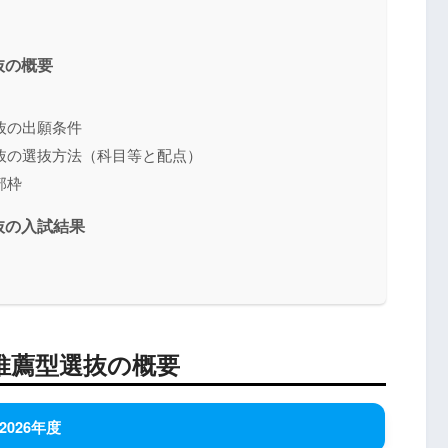
抜の概要
抜の出願条件
抜の選抜方法（科目等と配点）
部枠
抜の入試結果
推薦型選抜の概要
2026年度