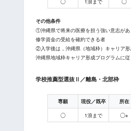
◯
1浪まで
◯
その他条件
①沖縄県で将来の医療を担う強い意志があ
修学資金の受給を確約できる者
②入学後は，沖縄県（地域枠）キャリア形
沖縄県地域枠キャリア形成プログラムに従
学校推薦型選抜Ⅱ／離島・北部枠
専願
現役／既卒
所在
◯
1浪まで
◯※