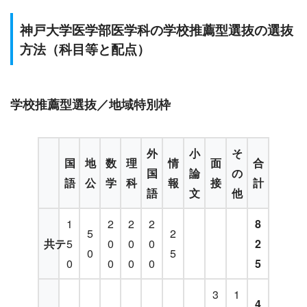
神戸大学医学部医学科の学校推薦型選抜の選抜
方法（科目等と配点）
学校推薦型選抜／地域特別枠
外
小
そ
国
地
数
理
情
面
合
国
論
の
語
公
学
科
報
接
計
語
文
他
1
2
2
2
8
5
2
共テ
5
0
0
0
2
0
5
0
0
0
0
5
3
1
4