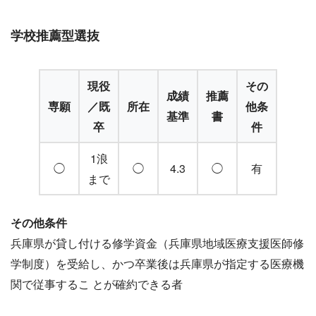
学校推薦型選抜
現役
その
成績
推薦
専願
／既
所在
他条
基準
書
卒
件
1浪
◯
◯
4.3
◯
有
まで
その他条件
兵庫県が貸し付ける修学資金（兵庫県地域医療支援医師修
学制度）を受給し、かつ卒業後は兵庫県が指定する医療機
関で従事するこ とが確約できる者