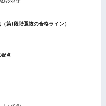
域枠の合計）
点（第1段階選抜の合格ライン）
の配点
、L：40点）