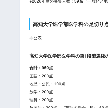
※2026年度の募集人数：
（一般枠と地
59
名
高知
大学医学部医学科の足切り
非公表
高知
大学医学部医学科の第1段階選抜
合計：950点
国語：200点
地歴・公民：100点
数学：200点
理科：200点
外国語：200点 （英語の場合 R：160点