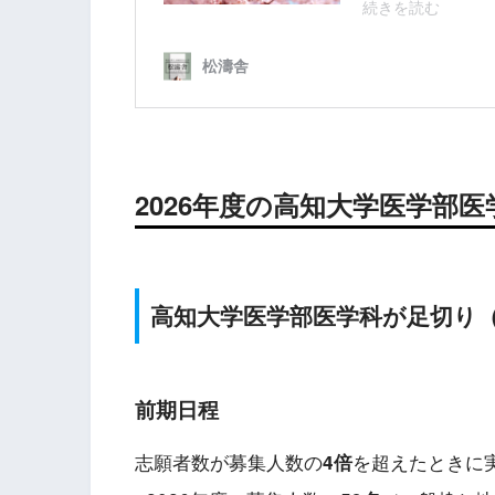
2026年度の高知大学医学部
高知
大学医学部医学科が足切り
前期日程
志願者数が募集人数の
を超えたときに
4倍