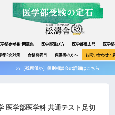
医学部参考書･問題集
医学部選び方
医学部過去問
医学部
学部2次対策
合格発表日
保護者の方へ
お問い合わせ・
>>［残席僅か］個別相談会の詳細はこちら
学 医学部医学科 共通テスト足切