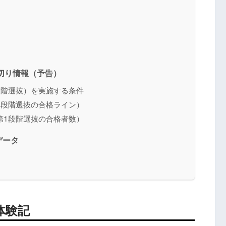
足切り情報（予告）
段階選抜）を実施する条件
1段階選抜の合格ライン）
第1段階選抜の合格者数）
データ
体験記