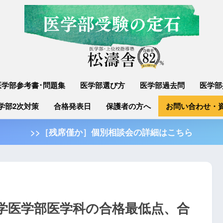
医学部参考書･問題集
医学部選び方
医学部過去問
医学部
学部2次対策
合格発表日
保護者の方へ
お問い合わせ・
>>［残席僅か］個別相談会の詳細はこちら
大学医学部医学科の合格最低点、合