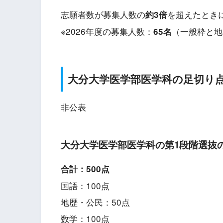
志願者数が募集人数の
を超えたとき
約3倍
※2026年度の募集人数：
（一般枠と地
65
名
大分
大学医学部医学科の足切り
非公表
大分
大学医学部医学科の第1段階選抜
合計：500点
国語：100点
地歴・公民：50点
数学：100点