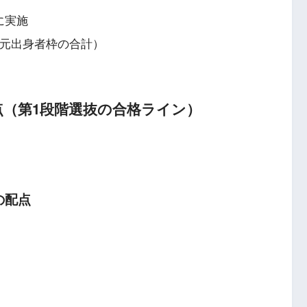
に実施
元出身者枠の合計）
点（第1段階選抜の合格ライン）
の配点