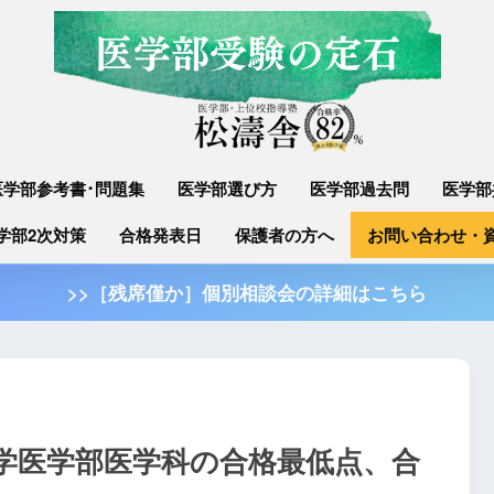
医学部参考書･問題集
医学部選び方
医学部過去問
医学部
学部2次対策
合格発表日
保護者の方へ
お問い合わせ・
>>［残席僅か］個別相談会の詳細はこちら
大学医学部医学科の合格最低点、合