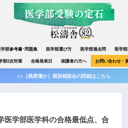
医学部参考書･問題集
医学部選び方
医学部過去問
医学部
学部2次対策
合格発表日
保護者の方へ
お問い合わせ・
>>［残席僅か］個別相談会の詳細はこちら
大学医学部医学科の合格最低点、合