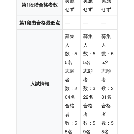
実施
実施
実施
第1段階合格者数
せず
せず
せず
第1段階合格最低点
―
―
―
募集
募集
募集
人
人
人
数：5
数：5
数：5
5名
5名
5名
志願
志願
志願
者
者
者
入試情報
数：2
数：3
数：3
04名
22名
81名
合格
合格
合格
者
者
者
数：5
数：5
数：5
5名
9名
5名