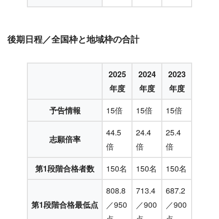
後期日程／全国枠と地域枠の合計
2025
2024
2023
年度
年度
年度
予告情報
15倍
15倍
15倍
44.5
24.4
25.4
志願倍率
倍
倍
倍
第1段階合格者数
150名
150名
150名
808.8
713.4
687.2
第1段階合格最低点
／950
／900
／900
点
点
点