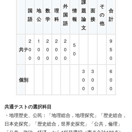
課
外
そ
国
地
数
理
情
題
面
合
国
の
語
公
学
科
報
論
接
計
語
他
文
2
1
2
2
2
9
5
共テ
0
0
0
0
0
5
0
0
0
0
0
0
0
3
3
6
個別
0
0
0
0
0
0
共通テストの選択科目
・地理歴史、公民：「地理総合，地理探究」「歴史総合，
日本史探究」「歴史総合，世界史探究」「公共，倫理」