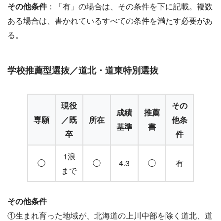
その他条件
：「有」の場合は、その条件を下に記載。複数
ある場合は、書かれているすべての条件を満たす必要があ
る。
学校推薦型選抜／道北・道東特別選抜
現役
その
成績
推薦
専願
／既
所在
他条
基準
書
卒
件
1浪
◯
◯
4.3
◯
有
まで
その他条件
①生まれ育った地域が、北海道の上川中部を除く道北、道