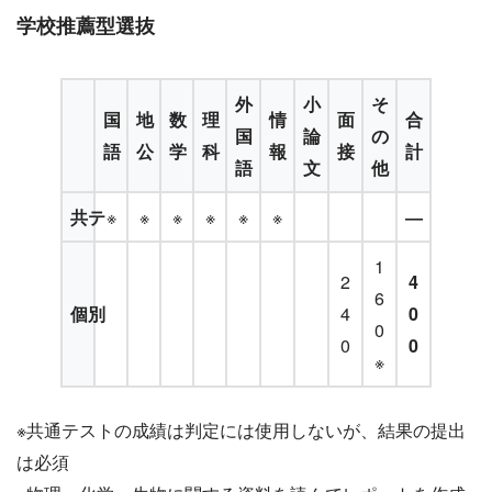
学校推薦型選抜
外
小
そ
国
地
数
理
情
面
合
国
論
の
語
公
学
科
報
接
計
語
文
他
共テ
※
※
※
※
※
※
―
1
2
4
6
個別
4
0
0
0
0
※
※共通テストの成績は判定には使用しないが、結果の提出
は必須