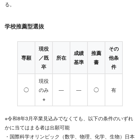
る。
学校推薦型選抜
現役
その
成績
推薦
専願
／既
所在
他条
基準
書
卒
件
現役
◯
のみ
―
―
◯
有
※
※令和8年3月卒業見込みでなくても、以下の条件のいずれ
かに当てはまる者は出願可能
・国際科学オリンピック（数学、物理、化学、生物）日本