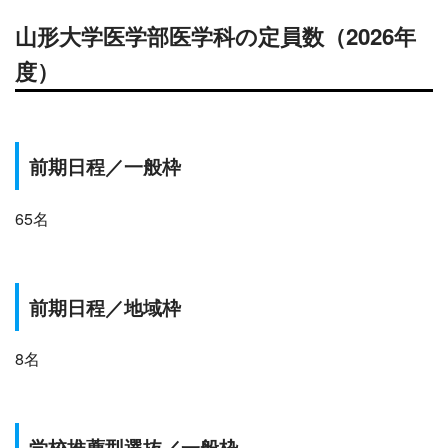
山形大学医学部医学科の定員数
（2026年
度）
前期
日程／一般枠
65名
前期
日程／
地域枠
8名
学校推薦型選抜
／
一般枠