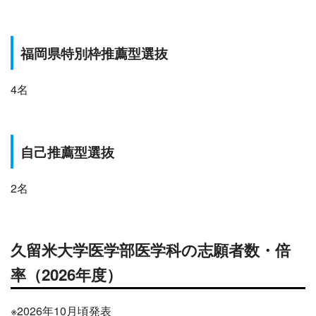
福岡県特別枠推薦型選抜
4名
自己推薦型選抜
2名
久留米
大学医学部医学科の志願者数・倍
率（2026年度）
※2026年10月頃発表