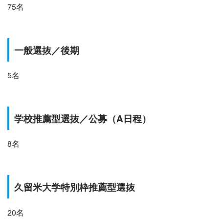
75名
一般選抜
／
後期
5名
学校推薦型選抜
／
公募（A日程
）
8名
久留米大学
特別枠推薦型選抜
20名