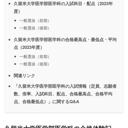
久留米大学医学部医学科の入試科目・配点（2023年
度）
一般選抜（前期）
一般選抜（後期）
久留米大学医学部医学科の合格最高点・最低点・平均
点（2023年度）
一般選抜（前期）
一般選抜（後期）
関連リンク
「久留米大学医学部医学科の入試情報（定員、志願者
数、倍率、入試科目、配点、合格最高点、合格平均
点、合格最低点）」に関するQ&A