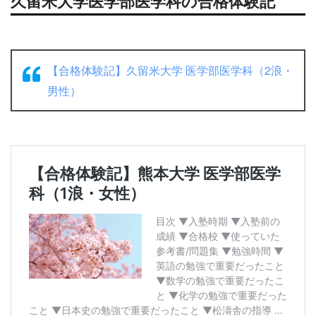
久留米大学医学部医学科の合格体験記
【合格体験記】久留米大学 医学部医学科（2浪・
男性）