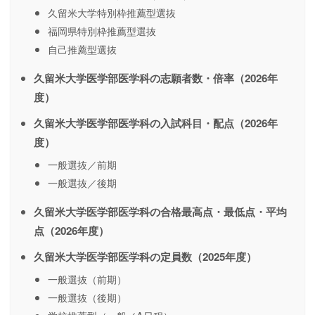
久留米大学特別枠推薦型選抜
福岡県特別枠推薦型選抜
自己推薦型選抜
久留米大学医学部医学科の志願者数・倍率（2026年
度）
久留米大学医学部医学科の入試科目・配点（2026年
度）
一般選抜／前期
一般選抜／後期
久留米大学医学部医学科の合格最高点・最低点・平均
点（2026年度）
久留米大学医学部医学科の定員数（2025年度）
一般選抜（前期）
一般選抜（後期）