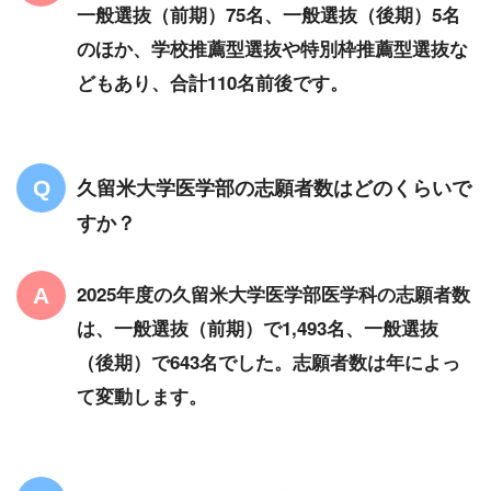
一般選抜（前期）75名、一般選抜（後期）5名
のほか、学校推薦型選抜や特別枠推薦型選抜な
どもあり、合計110名前後です。
久留米大学医学部の志願者数はどのくらいで
すか？
2025年度の久留米大学医学部医学科の志願者数
は、一般選抜（前期）で1,493名、一般選抜
（後期）で643名でした。志願者数は年によっ
て変動します。