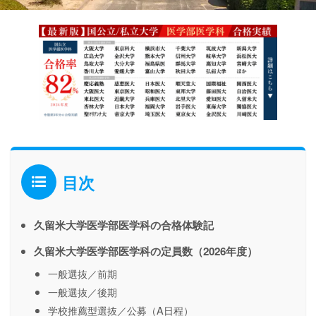
目次
久留米大学医学部医学科の合格体験記
久留米大学医学部医学科の定員数（2026年度）
一般選抜／前期
一般選抜／後期
学校推薦型選抜／公募（A日程）