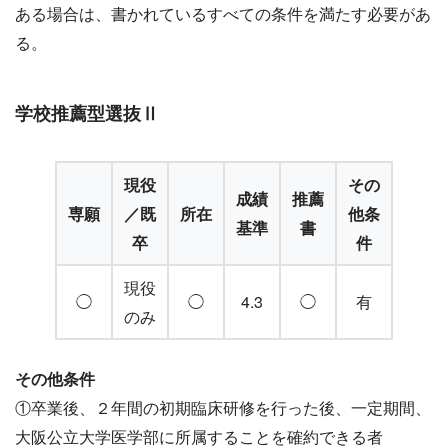
ある場合は、書かれているすべての条件を満たす必要があ
る。
学校推薦型選抜Ⅱ
現役
その
成績
推薦
専願
／既
所在
他条
基準
書
卒
件
現役
◯
◯
4.3
◯
有
のみ
その他条件
①卒業後、２年間の初期臨床研修を行った後、一定期間、
大阪公立大学医学部に所属することを確約できる者