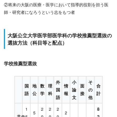
②将来の大阪の医療・医学において指導的役割を担う医
師・研究者になろうという志をもつ者
大阪公立大学医学部医学科の学校推薦型選抜の
選抜方法（科目等と配点）
学校推薦型選抜
外
小
そ
国
地
数
理
情
面
合
国
論
の
語
公
学
科
報
接
計
語
文
他
1
2
2
2
8
5
2
共テ
5
0
0
0
2