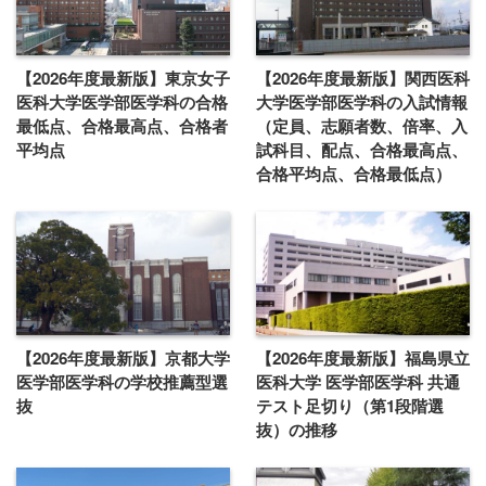
【2026年度最新版】東京女子
【2026年度最新版】関西医科
医科大学医学部医学科の合格
大学医学部医学科の入試情報
最低点、合格最高点、合格者
（定員、志願者数、倍率、入
平均点
試科目、配点、合格最高点、
合格平均点、合格最低点）
【2026年度最新版】京都大学
【2026年度最新版】福島県立
医学部医学科の学校推薦型選
医科大学 医学部医学科 共通
抜
テスト足切り（第1段階選
抜）の推移