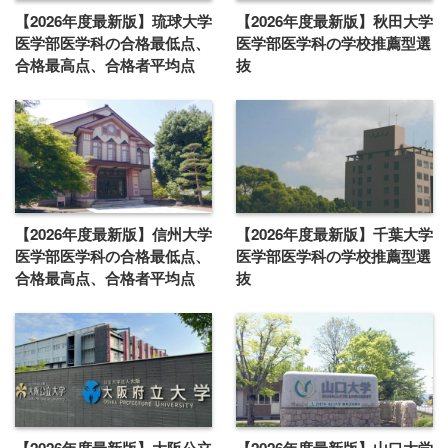
【2026年度最新版】琉球大学
【2026年度最新版】秋田大学
医学部医学科の合格最低点、
医学部医学科の学校推薦型選
合格最高点、合格者平均点
抜
【2026年度最新版】信州大学
【2026年度最新版】千葉大学
医学部医学科の合格最低点、
医学部医学科の学校推薦型選
合格最高点、合格者平均点
抜