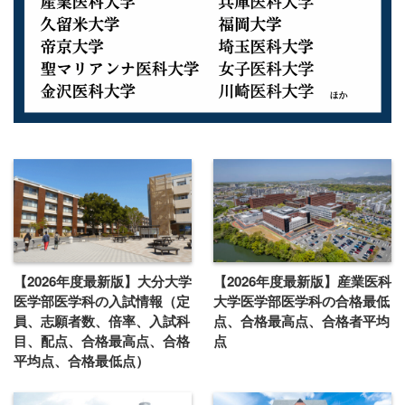
【2026年度最新版】大分大学
【2026年度最新版】産業医科
医学部医学科の入試情報（定
大学医学部医学科の合格最低
員、志願者数、倍率、入試科
点、合格最高点、合格者平均
目、配点、合格最高点、合格
点
平均点、合格最低点）