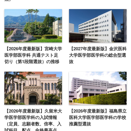
【2026年度最新版】宮崎大学
【2027年度最新版】金沢医科
医学部医学科 共通テスト足
大学医学部医学科の総合型選
切り（第1段階選抜）の推移
抜
【2026年度最新版】久留米大
【2026年度最新版】福島県立
学医学部医学科の入試情報
医科大学医学部医学科の学校
（定員、志願者数、倍率、入
推薦型選抜
試科目、配点、合格最高点、