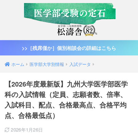
>>［残席僅か］個別相談会の詳細はこちら
ホーム
医学部大学別情報
入試データ
【2026年度最新版】九州大学医学部医学
科の入試情報（定員、志願者数、倍率、
入試科目、配点、合格最高点、合格平均
点、合格最低点）
2026年1月26日