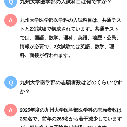
九州大学医学部の入試科目は何ですか？
九州大学医学部医学科の入試科目は、共通テス
トと2次試験で構成されています。共通テスト
では、国語、数学、理科、英語、地歴・公民、
情報が必要で、2次試験では英語、数学、理
科、面接が行われます。
九州大学医学部の志願者数はどのくらいです
か？
2025年度の九州大学医学部医学科の志願者数は
252名で、前年の265名から若干減少しています