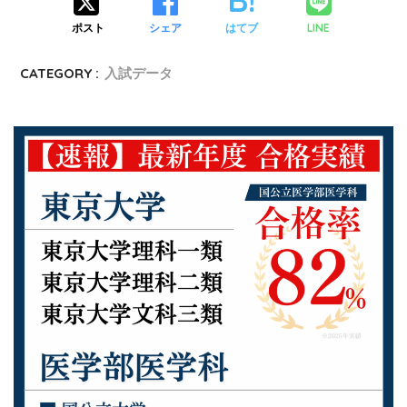
ポスト
シェア
はてブ
LINE
CATEGORY :
入試データ