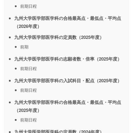
前期日程
九州大学医学部医学科の合格最高点・最低点・平均点
（2026年度）
九州大学医学部医学科の定員数（2025年度）
前期
九州大学医学部医学科の志願者数・倍率（2025年度）
前期日程
九州大学医学部医学科の入試科目・配点（2025年度）
前期日程
九州大学医学部医学科の合格最高点・最低点・平均点
（2025年度）
前期日程
九州大学医学部医学科の定員数（2024年度）