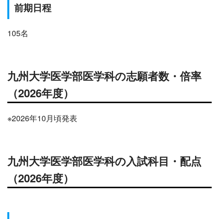
前期
日程
105名
九州
大学医学部医学科の志願者数・倍率
（2026年度）
※2026年10月頃発表
九州
大学医学部医学科の入試科目・配点
（2026年度）