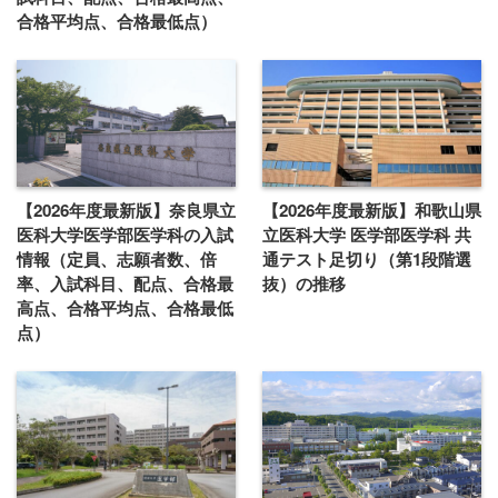
合格平均点、合格最低点）
【2026年度最新版】奈良県立
【2026年度最新版】和歌山県
医科大学医学部医学科の入試
立医科大学 医学部医学科 共
情報（定員、志願者数、倍
通テスト足切り（第1段階選
率、入試科目、配点、合格最
抜）の推移
高点、合格平均点、合格最低
点）