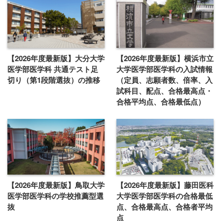
【2026年度最新版】大分大学
【2026年度最新版】横浜市立
医学部医学科 共通テスト足
大学医学部医学科の入試情報
切り（第1段階選抜）の推移
（定員、志願者数、倍率、入
試科目、配点、合格最高点・
合格平均点、合格最低点）
【2026年度最新版】鳥取大学
【2026年度最新版】藤田医科
医学部医学科の学校推薦型選
大学医学部医学科の合格最低
抜
点、合格最高点、合格者平均
点