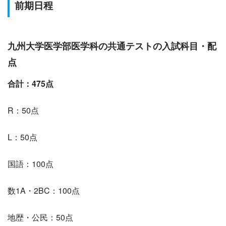
前期日程
九州大学医学部医学科の共通テストの入試科目・配
点
合計：475点
R：50点
L：50点
国語：100点
数1A・2BC：100点
地歴・公民：50点