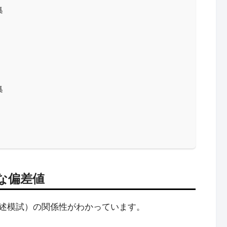
集
集
な偏差値
述模試）の関係性がわかっています。