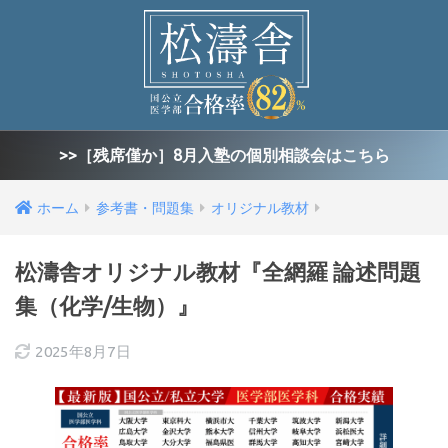
>>［残席僅か］8月入塾の個別相談会はこちら
ホーム
参考書・問題集
オリジナル教材
松濤舎オリジナル教材『全網羅 論述問題
集（化学/生物）』
2025年8月7日