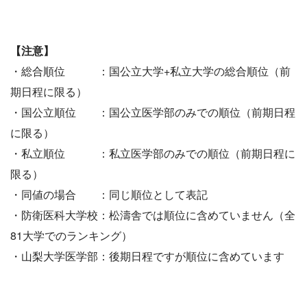
【注意】
・総合順位 ：国公立大学+私立大学の総合順位（前
期日程に限る）
・国公立順位 ：国公立医学部のみでの順位（前期日程
に限る）
・私立順位 ：私立医学部のみでの順位（前期日程に
限る）
・同値の場合 ：同じ順位として表記
・防衛医科大学校：松濤舎では順位に含めていません（全
81大学でのランキング）
・山梨大学医学部：後期日程ですが順位に含めています