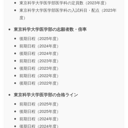
東京科学大学医学部医学科の定員数（2023年度）
東京科学大学医学部医学科の入試科目・配点（2023年
度）
東京科学大学医学部の志願者数・倍率
後期日程（2025年度）
前期日程（2024年度）
後期日程（2024年度）
前期日程（2023年度）
後期日程（2023年度）
前期日程（2022年度）
後期日程（2022年度）
東京科学大学医学部の合格ライン
前期日程（2025年度）
後期日程（2025年度）
前期日程（2024年度）
後期日程（2024年度）