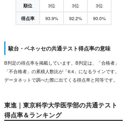
順位
3位
3位
3位
得点率
93.9%
92.2%
90.0%
駿台・ベネッセの共通テスト得点率の意味
B判定の得点率を掲載しています。B判定は、「合格者」
「不合格者」の累積人数比が「6:4」になるラインです。
データネットで調べた際に出てくる得点率と同等です。
東進｜東京科学大学医学部の共通テスト
得点率＆ランキング