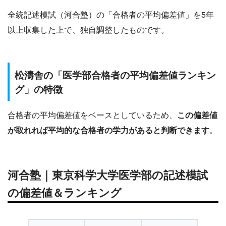
全統記述模試（河合塾）の「合格者の平均偏差値」を5年
以上収集した上で、独自調整したものです。
松濤舎の「医学部合格者の平均偏差値ランキン
グ」の特徴
合格者の平均偏差値をベースとしているため、
この偏差値
が取れれば平均的な合格者の学力があると判断できます
。
河合塾｜東京科学大学医学部の記述模試
の偏差値＆ランキング