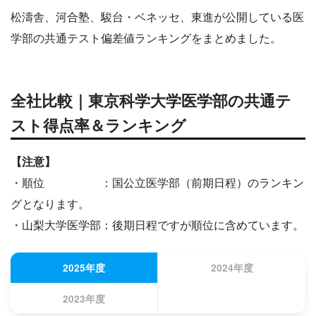
松濤舎、河合塾、駿台・ベネッセ、東進が公開している医
学部の共通テスト偏差値ランキングをまとめました。
全社比較｜東京科学大学医学部の共通テ
スト得点率＆ランキング
【注意】
・順位 ：国公立医学部（前期日程）のランキン
グとなります。
・山梨大学医学部：後期日程ですが順位に含めています。
2025年度
2024年度
2023年度