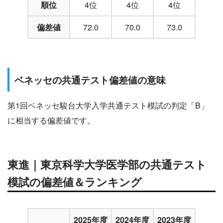
順位
4位
4位
4位
偏差値
72.0
70.0
73.0
ベネッセの共通テスト偏差値の意味
第1回ベネッセ駿台大学入学共通テスト模試の判定「B」
に相当する偏差値です。
東進｜東京科学大学医学部の共通テスト
模試の偏差値＆ランキング
2025年度
2024年度
2023年度