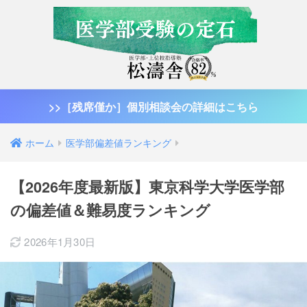
>>［残席僅か］個別相談会の詳細はこちら
ホーム
医学部偏差値ランキング
【2026年度最新版】東京科学大学医学部
の偏差値＆難易度ランキング
2026年1月30日