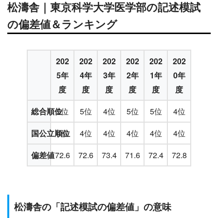
松濤舎｜東京科学大学医学部の記述模試
の偏差値＆ランキング
202
202
202
202
202
202
5年
4年
3年
2年
1年
0年
度
度
度
度
度
度
総合順位
5位
5位
4位
5位
5位
4位
国公立順位
4位
4位
4位
4位
4位
4位
偏差値
72.6
72.6
73.4
71.6
72.4
72.8
松濤舎の「記述模試の偏差値」の意味