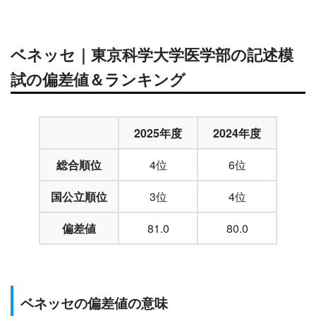
ベネッセ｜東京科学大学医学部の記述模
試の偏差値＆ランキング
2025年度
2024年度
総合順位
4位
6位
国公立順位
3位
4位
偏差値
81.0
80.0
ベネッセの偏差値の意味