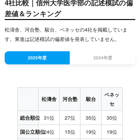
4社比較｜信州大学医学部の記述模試の偏
差値＆ランキング
松濤舎、河合塾、駿台、ベネッセの4社を掲載していま
す。東進は記述模試の偏差値を発表していません。
2025年度
2024年度
ベネッ
松濤舎
河合塾
駿台
セ
総合順位
31位
27位
35位
30位
国公立順位
24位
15位
19位
19位