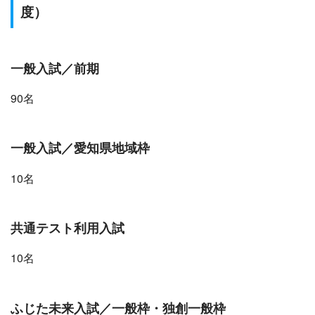
度）
一般
入試
／前期
90名
一般
入試／
愛知県地域枠
10名
共通テスト利用入試
10名
ふじた未来入試
／一般枠・独創一般枠