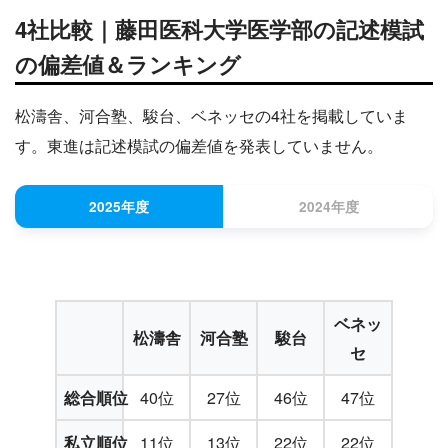
4社比較｜藤田医科大学医学部の記述模試
の偏差値＆ランキング
松濤舎、河合塾、駿台、ベネッセの4社を掲載していま
す。東進は記述模試の偏差値を発表していません。
2025年度
2024年度
ベネッ
松濤舎
河合塾
駿台
セ
総合順位
40位
27位
46位
47位
私立順位
11位
13位
22位
22位