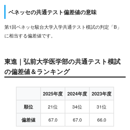
ベネッセの共通テスト偏差値の意味
第1回ベネッセ駿台大学入学共通テスト模試の判定「B」
に相当する偏差値です。
東進｜弘前大学医学部の共通テスト模試
の偏差値＆ランキング
2025年度
2024年度
2023年度
順位
21位
34位
31位
偏差値
67.0
67.0
66.0