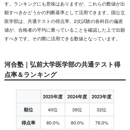
す。ランキングにも意味はありますが、これらの数値が出
願すべきかどうかの判断基準として活用できます。国公立
医学部は、共通テストの得点率、2次試験の各科目の偏差
値が、合格者の平均に乗っていることを確認した上で出願
すべきです。その際に活用できる数値となっています。
河合塾｜弘前大学医学部の共通テスト得
点率＆ランキング
2025年度
2024年度
2023年度
順位
40位
39位
32位
得点率
80.0%
80.0%
76.0%