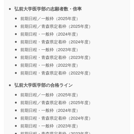
弘前大学医学部の志願者数・倍率
前期日程／一般枠（2025年度）
前期日程／青森県定着枠（2025年度）
前期日程・一般枠（2024年度）
前期日程・青森県定着枠（2024年度）
前期日程・一般枠（2023年度）
前期日程・青森県定着枠（2023年度）
前期日程・一般枠（2022年度）
前期日程・青森県定着枠（2022年度）
弘前大学医学部の合格ライン
前期日程／一般枠（2025年度）
前期日程／青森県定着枠（2025年度）
前期日程・一般枠（2024年度）
前期日程・青森県定着枠（2024年度）
前期日程・一般枠（2023年度）
前期日程・青森県定着枠（2023年度）