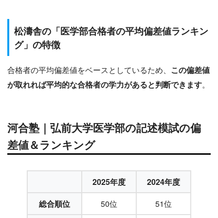
松濤舎の「医学部合格者の平均偏差値ランキン
グ」の特徴
合格者の平均偏差値をベースとしているため、
この偏差値
が取れれば平均的な合格者の学力があると判断できます
。
河合塾｜弘前大学医学部の記述模試の偏
差値＆ランキング
2025年度
2024年度
総合順位
50位
51位