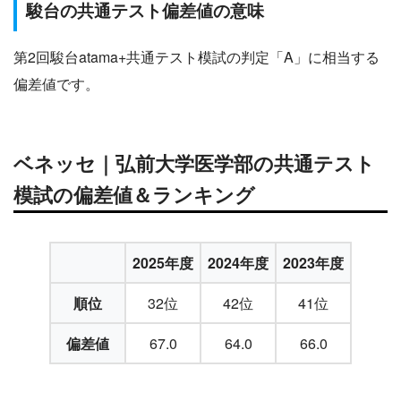
駿台の共通テスト偏差値の意味
第2回駿台atama+共通テスト模試の判定「A」に相当する
偏差値です。
ベネッセ｜弘前大学医学部の共通テスト
模試の偏差値＆ランキング
2025年度
2024年度
2023年度
順位
32位
42位
41位
偏差値
67.0
64.0
66.0