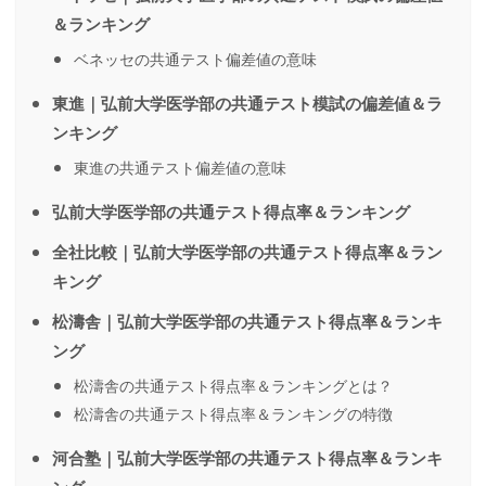
＆ランキング
ベネッセの共通テスト偏差値の意味
東進｜弘前大学医学部の共通テスト模試の偏差値＆ラ
ンキング
東進の共通テスト偏差値の意味
弘前大学医学部の共通テスト得点率＆ランキング
全社比較｜弘前大学医学部の共通テスト得点率＆ラン
キング
松濤舎｜弘前大学医学部の共通テスト得点率＆ランキ
ング
松濤舎の共通テスト得点率＆ランキングとは？
松濤舎の共通テスト得点率＆ランキングの特徴
河合塾｜弘前大学医学部の共通テスト得点率＆ランキ