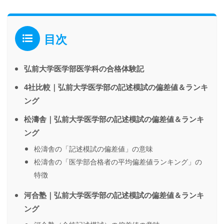
目次
弘前大学医学部医学科の合格体験記
4社比較｜弘前大学医学部の記述模試の偏差値＆ランキ
ング
松濤舎｜弘前大学医学部の記述模試の偏差値＆ランキ
ング
松濤舎の「記述模試の偏差値」の意味
松濤舎の「医学部合格者の平均偏差値ランキング」の
特徴
河合塾｜弘前大学医学部の記述模試の偏差値＆ランキ
ング