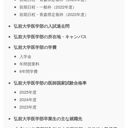
前期日程・一般枠（2022年度）
前期日程・青森県定着枠（2022年度）
弘前大学医学部の入試過去問
弘前大学医学部の所在地・キャンパス
弘前大学医学部の学費
入学金
年間授業料
6年間学費
弘前大学医学部の医師国家試験合格率
2025年度
2024年度
2023年度
弘前大学医学部卒業生の主な就職先