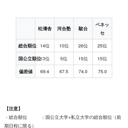
ベネッ
松濤舎
河合塾
駿台
セ
総合順位
14位
10位
26位
25位
国公立順位
13位
5位
15位
15位
偏差値
69.4
67.5
74.0
75.0
【注意】
・総合順位 ：国公立大学+私立大学の総合順位（前
期日程に限る）