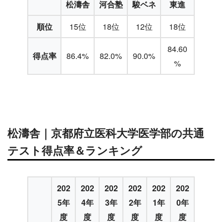
松濤舎
河合塾
駿ベネ
東進
順位
15位
18位
12位
18位
84.60
得点率
86.4%
82.0%
90.0%
%
松濤舎｜京都府立医科大学医学部の共通
テスト得点率＆ランキング
202
202
202
202
202
202
5年
4年
3年
2年
1年
0年
度
度
度
度
度
度