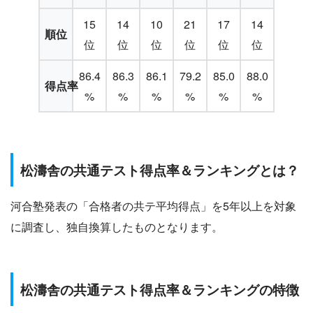
15
14
10
21
17
14
順位
位
位
位
位
位
位
86.4
86.3
86.1
79.2
85.0
88.0
得点率
%
%
%
%
%
%
松濤舎の共通テスト得点率＆ランキングとは？
河合塾発表の「合格者の共テ平均得点」を5年以上を対象
に調査し、独自換算したものとなります。
松濤舎の共通テスト得点率＆ランキングの特徴