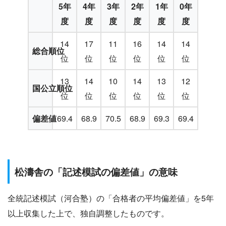
5年
4年
3年
2年
1年
0年
度
度
度
度
度
度
14
17
11
16
14
14
総合順位
位
位
位
位
位
位
13
14
10
14
13
12
国公立順位
位
位
位
位
位
位
偏差値
69.4
68.9
70.5
68.9
69.3
69.4
松濤舎の「記述模試の偏差値」の意味
全統記述模試（河合塾）の「合格者の平均偏差値」を5年
以上収集した上で、独自調整したものです。