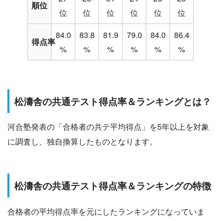
順位
位
位
位
位
位
位
84.0
83.8
81.9
79.0
84.0
86.4
得点率
%
%
%
%
%
%
松濤舎の共通テスト得点率＆ランキングとは？
河合塾発表の「合格者の共テ平均得点」を5年以上を対象
に調査し、独自換算したものとなります。
松濤舎の共通テスト得点率＆ランキングの特徴
合格者の平均得点率を元にしたランキングになっていま