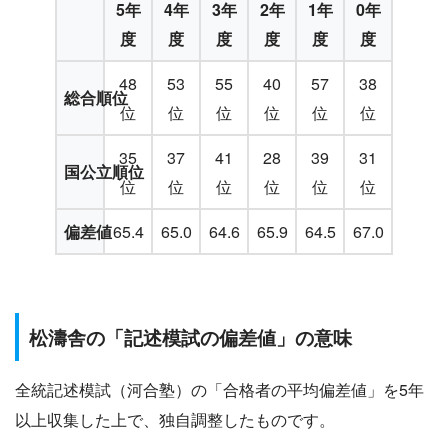
5年
4年
3年
2年
1年
0年
度
度
度
度
度
度
48
53
55
40
57
38
総合順位
位
位
位
位
位
位
35
37
41
28
39
31
国公立順位
位
位
位
位
位
位
偏差値
65.4
65.0
64.6
65.9
64.5
67.0
松濤舎の「記述模試の偏差値」の意味
全統記述模試（河合塾）の「合格者の平均偏差値」を5年
以上収集した上で、独自調整したものです。