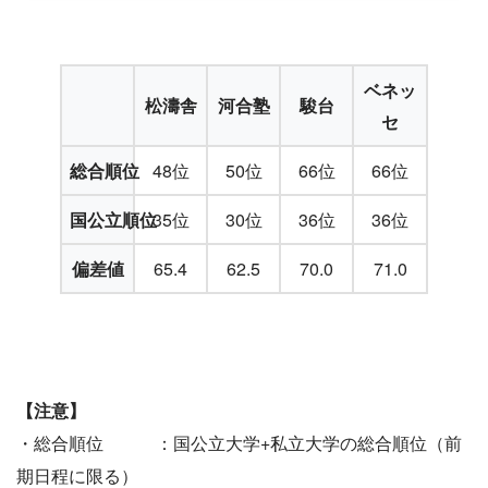
ベネッ
松濤舎
河合塾
駿台
セ
総合順位
48位
50位
66位
66位
国公立順位
35位
30位
36位
36位
偏差値
65.4
62.5
70.0
71.0
【注意】
・総合順位 ：国公立大学+私立大学の総合順位（前
期日程に限る）