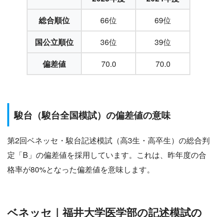
総合順位
66位
69位
国公立順位
36位
39位
偏差値
70.0
70.0
駿台（駿台全国模試）の偏差値の意味
第2回ベネッセ・駿台記述模試（高3生・高卒生）の総合判
定「B」の偏差値を採用しています。これは、昨年度の合
格率が80%となった偏差値を意味します。
ベネッセ｜福井大学医学部の記述模試の