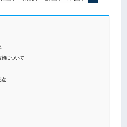
記
実施について
配点