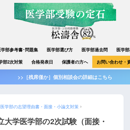
医学部参考書･問題集
医学部選び方
医学部過去問
医学部
学部2次対策
合格発表日
保護者の方へ
お問い合わせ・
>>［残席僅か］個別相談会の詳細はこちら
立医学部の志望理由書・面接・小論文対策
市立大学医学部の2次試験（面接・