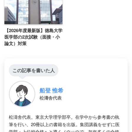
【2026年度最新版】徳島大学
医学部の2次試験（面接・小
論文）対策
この記事を書いた人
船登 惟希
松濤舎代表
松濤舎代表。東京大学理学部卒。在学中から参考書の執
筆を行い、20冊以上の書籍を出版。集団講義をせずに医
学部・上位校合格へと導くノウハウで、毎年多くの合格