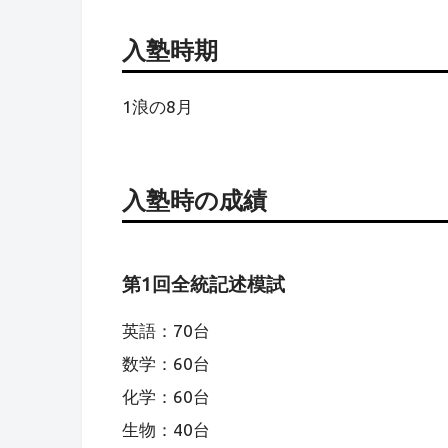
入塾時期
1浪の8月
入塾時の成績
第1回全統記述模試
英語：70台
数学：60台
化学：60台
生物：40台