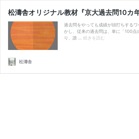
松濤舎オリジナル教材『京大過去問10カ年
過去問をやっても成績が頭打ちするワ
かし、従来の過去問は、単に「100
松
り、誰 …
続きを読む
濤
舎
オ
松濤舎
リ
ジ
ナ
ル
教
材
『京
大
過
去
問
10