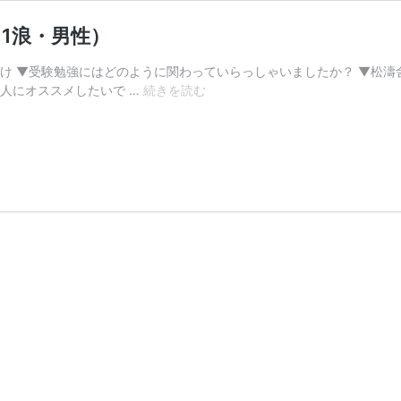
1浪・男性）
かけ ▼受験勉強にはどのように関わっていらっしゃいましたか？ ▼松濤
【保
人にオススメしたいで …
続きを読む
護
者
様
の
声】
弘
前
大
学
医
学
部
医
学
科
（1