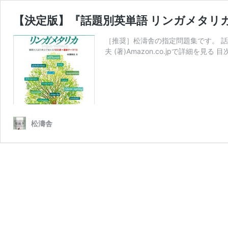
【決定版】『話題別英単語 リンガメタリ
［推奨］松濤舎の指定問題集です。 話題別
夫 (著)Amazon.co.jpで詳細を
松濤舎