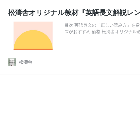
松濤舎オリジナル教材『英語長文解説レ
目次 英語長文の「正しい読み方」を身
ズがおすすめ 価格 松濤舎オリジナル
松濤舎