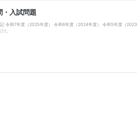
問・入試問題
令和7年度（2025年度） 令和6年度（2024年度） 令和5年度（2023
【2026
読む
年
度
最
新
版】
東
邦
大
学
医
学
部
過
去
問・
入